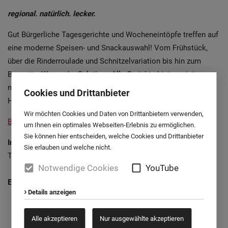
regional. natürlich. lecker.
Gut Bürgerliche Tagesgerichte und Wocheneintöpfe treffen auf
eine moderne Speisen- und Snackauswahl! Vom Frühstück,
über die Rinderroulade und Schnitzelvariation bis hin zum
Baguette, Wrap oder Salatbox. Alle Gerichte bieten wir in
nachhaltiger Verpackung auch zum Mitnehmen an! Peter
Cookies und Drittanbieter
Hendel und sein Team wünschen einen Guten Appetit!
Wir möchten Cookies und Daten von Drittanbietern verwenden,
Bistro Esslust_August.pdf
um Ihnen ein optimales Webseiten-Erlebnis zu ermöglichen.
Sie können hier entscheiden, welche Cookies und Drittanbieter
Informationen
Sie erlauben und welche nicht.
Telefon: 05251 8786581
Notwendige Cookies
YouTube
Erdgeschoss
Details anzeigen
Alle akzeptieren
Nur ausgewählte akzeptieren