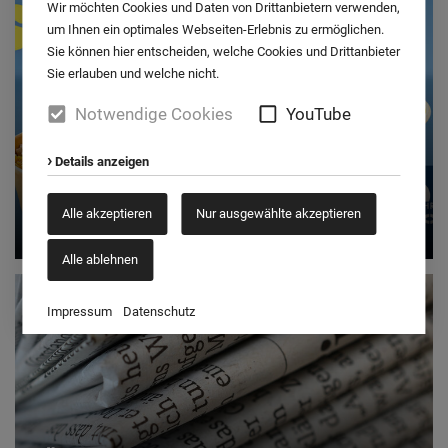
Wir möchten Cookies und Daten von Drittanbietern verwenden,
um Ihnen ein optimales Webseiten-Erlebnis zu ermöglichen.
Sie können hier entscheiden, welche Cookies und Drittanbieter
Sie erlauben und welche nicht.
Notwendige Cookies
YouTube
Sommerliche Genußmomente
Details anzeigen
jetzt bei NORDSEE
Alle akzeptieren
Nur ausgewählte akzeptieren
mehr Informationen
Alle ablehnen
Impressum
Datenschutz