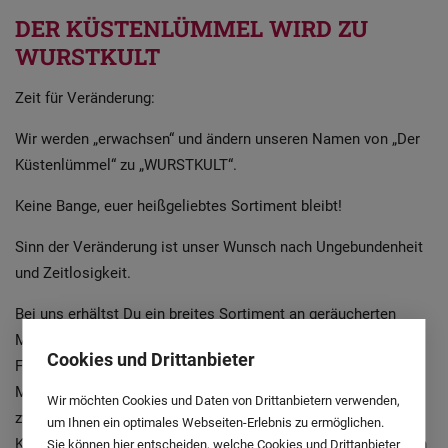
DER KÜSTENLÜMMEL WIRD ZU
WURSTKULT
Zeit für Veränderung:
Wir werden „erwachsen“ und ändern unseren Namen von „Der
Küstenlümmel“ zu „WURSTKULT“.
Keine Bange, euer heißgeliebtes Sortiment bleibt!
Sinn der Veränderung ist unser Wunsch nach Ungebundenheit
und Zeitlosigkeit.
Bei uns erhältst Du ein breites Sortiment an geräucherten
Mettwürsten zum Sofortverzehr und einigen
Cookies und Drittanbieter
Frischwurstsorten. Außerdem kannst Du Dir ein heißes
Mettende oder eine heiße Bockwurst für den Hunger
Wir möchten Cookies und Daten von Drittanbietern verwenden,
zwischendurch abholen; egal ob im Brötchen oder mit
um Ihnen ein optimales Webseiten-Erlebnis zu ermöglichen.
Kartoffelsalat/ Krautsalat, am besten mit einem erfrischenden
Sie können hier entscheiden, welche Cookies und Drittanbieter