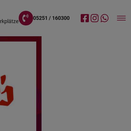
05251 / 160300
rkplätze