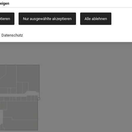
m Schuhpark.
zeigen
ptieren
Nur ausgewählte akzeptieren
Alle ablehnen
852476
Datenschutz
uhpark.de