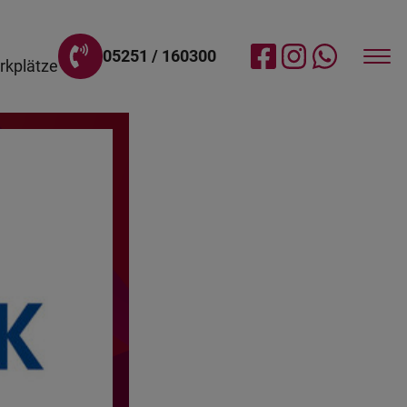
05251 / 160300
rkplätze