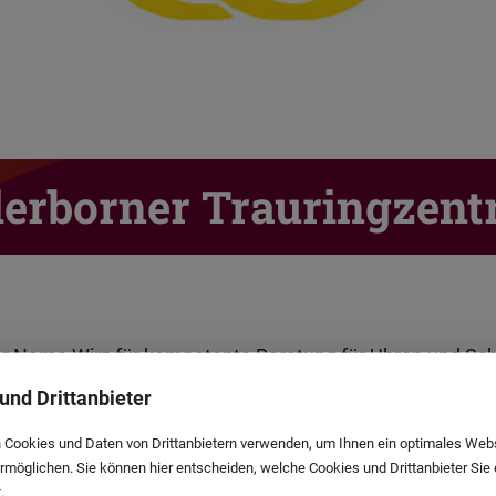
erborner Trauringzen
der Name Wirz für kompetente Beratung für Uhren und Sc
 haben wir unsere Kompetenzen im Trauringbereich im P
und Drittanbieter
zusammengefasst. Unsere speziell qualifizierten Berate
 Cookies und Daten von Drittanbietern verwenden, um Ihnen ein optimales Web
mfassende Auswahl an Trauringen namhafter Hersteller a
ermöglichen. Sie können hier entscheiden, welche Cookies und Drittanbieter Sie
.