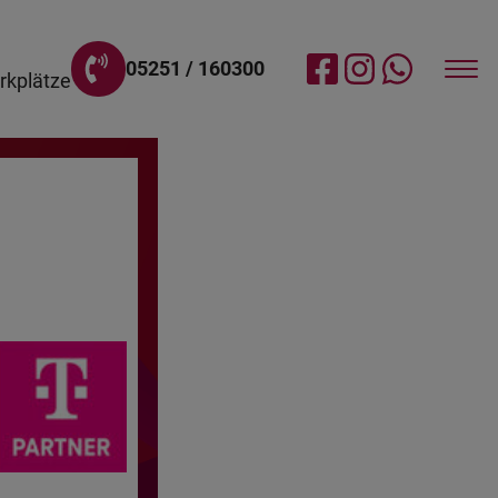
05251 / 160300
rkplätze