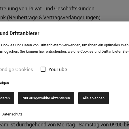
etreuung von Privat- und Geschäftskunden
unk (Neuberträge & Vertragsverlängerungen)
tz
und Drittanbieter
t (DSL & Mobiles Internet)
taTV
 Cookies und Daten von Drittanbietern verwenden, um Ihnen ein optimales Web
ermöglichen. Sie können hier entscheiden, welche Cookies und Drittanbieter Sie
tHome
.
d
endige Cookies
YouTube
funk (Neuverträge & Vertragsverlängerungen)
rsicherung (Abschluss & Abwicklung im Schadensfall)
zeigen
mium-Displayschutz
Smartphones & Tablets
ptieren
Nur ausgewählte akzeptieren
Alle ablehnen
Datenschutz
am ist durchgehend von Montag - Samstag von 09:00 bis 