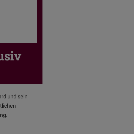
usiv
ard und sein
tlichen
ng.